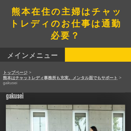
コ
ン
熊本在住の主婦はチャッ
テ
ン
トレディのお仕事は通勤
ツ
へ
必要？
ス
キ
ッ
メインメニュー
プ
>
トップページ
>
熊本はチャットレディ事務所も充実。メンタル面でもサポート
gakusei
gakusei