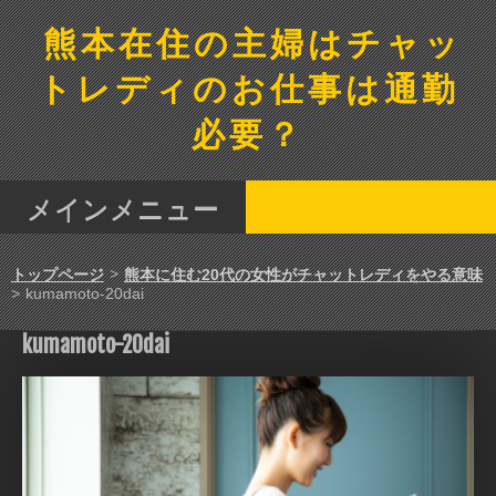
コ
ン
熊本在住の主婦はチャッ
テ
ン
トレディのお仕事は通勤
ツ
へ
必要？
ス
キ
ッ
メインメニュー
プ
>
トップページ
熊本に住む20代の女性がチャットレディをやる意味
>
kumamoto-20dai
kumamoto-20dai